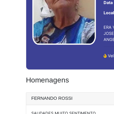
Data
Loca
ERA 
JOSE
ANGE
Vel
Homenagens
FERNANDO ROSSI
SAUDADES MUITO SENTIMENTO