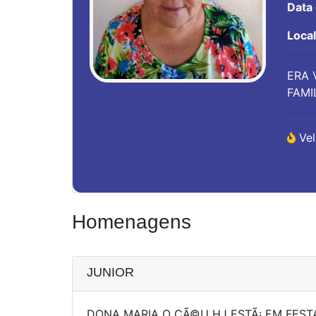
Data
Loca
ERA 
FAMI
Vel
Homenagens
JUNIOR
DONA MARIA O CÃ©U HJ ESTÃ¡ EM FEST