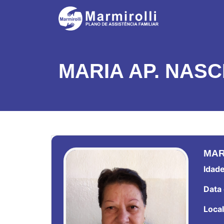
MARIA AP. NAS
MAR
Idade
Data 
Local