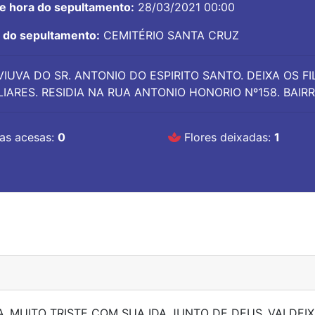
 e hora do sepultamento:
28/03/2021 00:00
l do sepultamento:
CEMITÉRIO SANTA CRUZ
VIUVA DO SR. ANTONIO DO ESPIRITO SANTO. DEIXA OS FI
LIARES. RESIDIA NA RUA ANTONIO HONORIO Nº158. BAIR
as acesas:
0
Flores deixadas:
1
A..MUITO TRISTE COM SUA IDA JUNTO DE DEUS..VAI DE