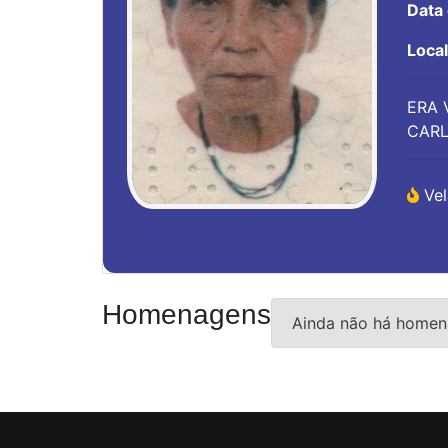
Data
Loca
ERA 
CARL
Vel
Homenagens
Ainda não há homen