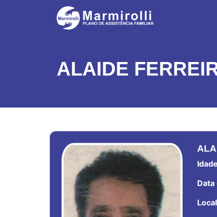
ALAIDE FERREIR
ALA
Idade
Data 
Local