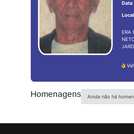
Data
Loca
ERA 
NETO
JARD
Vel
Homenagens
Ainda não há homen