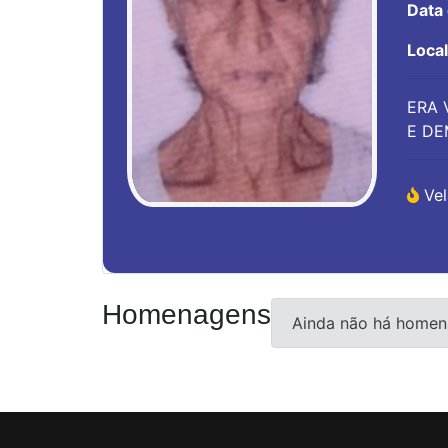
Data
Loca
ERA 
E DE
Vel
Homenagens
Ainda não há homen