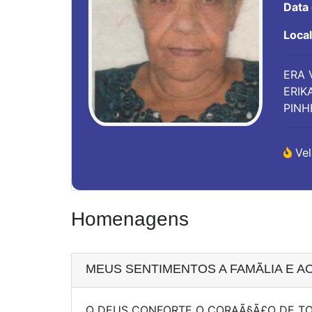
Data
Loca
ERA 
ERIK
PINH
Vel
Homenagens
MEUS SENTIMENTOS A FAMÃ­LIA E A
Q DEUS CONFORTE O CORAÃ§Ã£O DE T