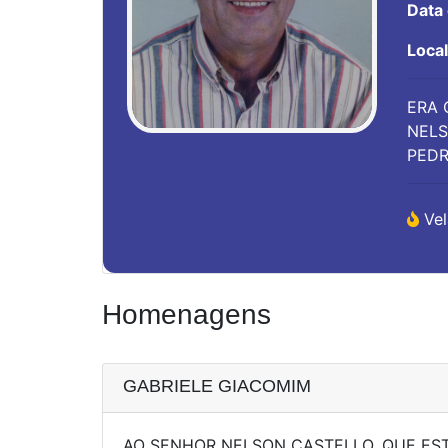
Data
Loca
ERA 
NELS
PEDR
Vel
Homenagens
GABRIELE GIACOMIM
AO SENHOR NELSON CASTELLO, QUE ES