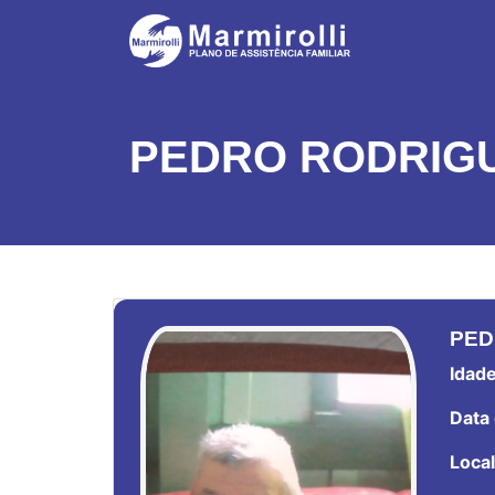
PEDRO RODRIG
PED
Idade
Data 
Local