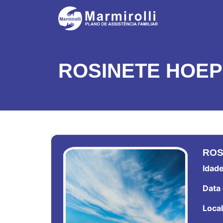
ROSINETE HOE
ROS
Idade
Data 
Local