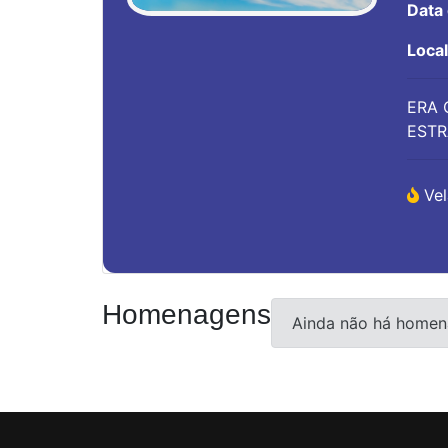
Data
Loca
ERA 
ESTR
Vel
Homenagens
Ainda não há homen