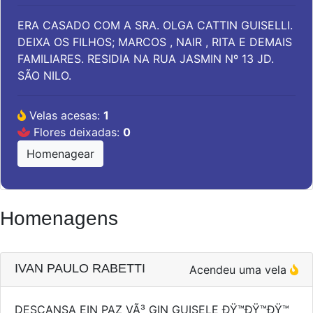
ERA CASADO COM A SRA. OLGA CATTIN GUISELLI.
DEIXA OS FILHOS; MARCOS , NAIR , RITA E DEMAIS
FAMILIARES. RESIDIA NA RUA JASMIN Nº 13 JD.
SÃO NILO.
Velas acesas:
1
Flores deixadas:
0
Homenagear
Homenagens
IVAN PAULO RABETTI
Acendeu uma vela
DESCANSA EIN PAZ VÃ³ GIN GUISELE ÐŸ™ÐŸ™ÐŸ™